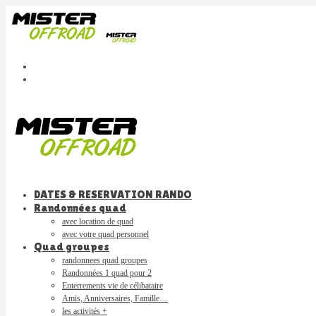
DATES & RESERVATION RANDO
Randonnées quad
avec location de quad
avec votre quad personnel
Quad groupes
randonnees quad groupes
Randonnées 1 quad pour 2
Enterrements vie de célibataire
Amis, Anniversaires, Famille…
les activités +