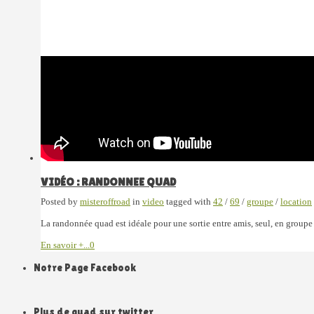
VIDÉO : RANDONNEE QUAD
Posted by
misteroffroad
in
video
tagged with
42
/
69
/
groupe
/
location
La randonnée quad est idéale pour une sortie entre amis, seul, en groupe 
En savoir +...
0
Notre Page Facebook
Plus de quad sur twitter