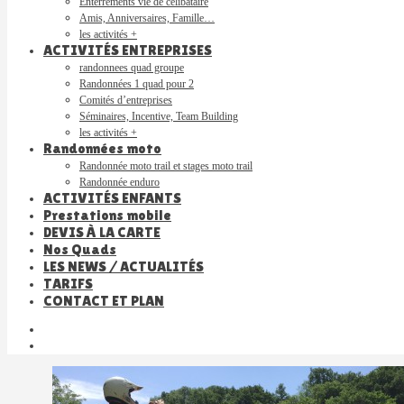
Enterrements vie de célibataire
Amis, Anniversaires, Famille…
les activités +
ACTIVITÉS ENTREPRISES
randonnees quad groupe
Randonnées 1 quad pour 2
Comités d’entreprises
Séminaires, Incentive, Team Building
les activités +
Randonnées moto
Randonnée moto trail et stages moto trail
Randonnée enduro
ACTIVITÉS ENFANTS
Prestations mobile
DEVIS À LA CARTE
Nos Quads
LES NEWS / ACTUALITÉS
TARIFS
CONTACT ET PLAN