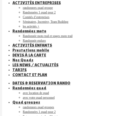
ACTIVITÉS ENTREPRISES
randonnees quad groupe
Randonnées 1 quad pour 2
Comités d’entreprises
Séminaires, Incentive, Team Building
les activités +
Randonnées moto
Randonnée moto trail et stages moto trail
Randonnée enduro
ACTIVITÉS ENFANTS
Prestations mobile
DEVIS À LA CARTE
Nos Quads
LES NEWS / ACTUALITÉS
TARIFS
CONTACT ET PLAN
DATES & RESERVATION RANDO
Randonnées quad
avec location de quad
avec votre quad personnel
Quad groupes
randonnees quad groupes
Randonnées 1 quad pour 2