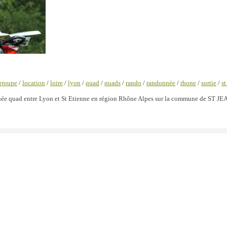
groupe
/
location
/
loire
/
lyon
/
quad
/
quads
/
rando
/
randonnée
/
rhone
/
sortie
/
st
nnée quad entre Lyon et St Etienne en région Rhône Alpes sur la commune de ST J