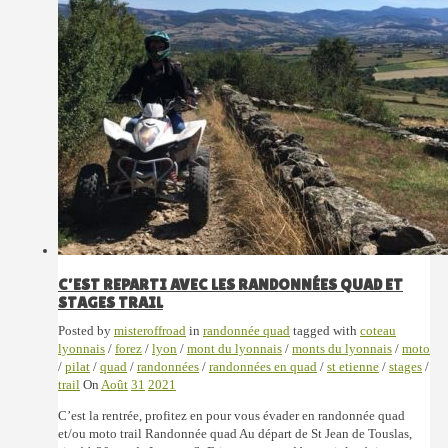
C’EST REPARTI AVEC LES RANDONNÉES QUAD ET
STAGES TRAIL
Posted by
misteroffroad
in
randonnée quad
tagged with
coteau
lyonnais
/
forez
/
lyon
/
mont du lyonnais
/
monts du lyonnais
/
moto
/
pilat
/
quad
/
randonnées
/
randonnées en quad
/
st etienne
/
stages
/
trail
On
Août
31
2021
C’est la rentrée, profitez en pour vous évader en randonnée quad
et/ou moto trail Randonnée quad Au départ de St Jean de Touslas,