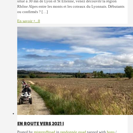
situé à 30 mn de Lyon et St Etienne, venez découvrir la région
Rhône Alpes entre les monts et les coteaux du Lyonnais. Débutants
ou confirmés ? […]
En savoir +...
0
EN ROUTE VERS 2021 !
Posted by
misteroffroad
in
randonnée quad
tagged with
bons
/