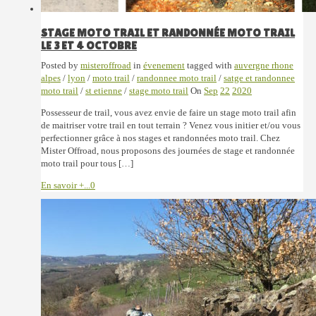
STAGE MOTO TRAIL ET RANDONNÉE MOTO TRAIL
LE 3 ET 4 OCTOBRE
Posted by
misteroffroad
in
évenement
tagged with
auvergne rhone
alpes
/
lyon
/
moto trail
/
randonnee moto trail
/
satge et randonnee
moto trail
/
st etienne
/
stage moto trail
On
Sep
22
2020
Possesseur de trail, vous avez envie de faire un stage moto trail afin
de maitriser votre trail en tout terrain ? Venez vous initier et/ou vous
perfectionner grâce à nos stages et randonnées moto trail. Chez
Mister Offroad, nous proposons des journées de stage et randonnée
moto trail pour tous […]
En savoir +...
0