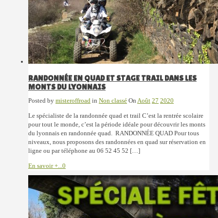
RANDONNÉE EN QUAD ET STAGE TRAIL DANS LES
MONTS DU LYONNAIS
Posted by
misteroffroad
in
Non classé
On
Août
27
2020
Le spécialiste de la randonnée quad et trail C’est la rentrée scolaire
pour tout le monde, c’est la période idéale pour découvrir les monts
du lyonnais en randonnée quad. RANDONNÉE QUAD Pour tous
niveaux, nous proposons des randonnées en quad sur réservation en
ligne ou par téléphone au 06 52 45 52 […]
En savoir +...
0