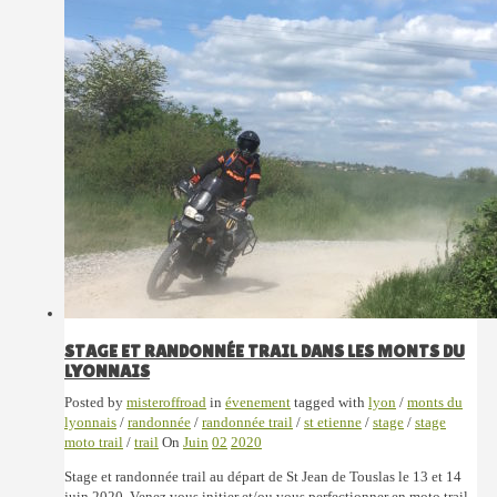
STAGE ET RANDONNÉE TRAIL DANS LES MONTS DU
LYONNAIS
Posted by
misteroffroad
in
évenement
tagged with
lyon
/
monts du
lyonnais
/
randonnée
/
randonnée trail
/
st etienne
/
stage
/
stage
moto trail
/
trail
On
Juin
02
2020
Stage et randonnée trail au départ de St Jean de Touslas le 13 et 14
juin 2020. Venez vous initier et/ou vous perfectionner en moto trail