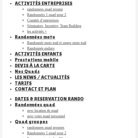
ACTIVITÉS ENTREPRISES
randonnees quad groupe
Randonnées 1 quad pour 2
Comités d’entreprises
Séminaires, Incentive, Team Building
les activités +
Randonnées moto
Randonnée moto trail et stages moto trail
Randonnée enduro
ACTIVITÉS ENFANTS
Prestations mobile
DEVIS À LA CARTE
Nos Quads
LES NEWS / ACTUALITÉS
TARIFS
CONTACT ET PLAN
DATES & RESERVATION RANDO
Randonnées quad
avec location de quad
avec votre quad personnel
Quad groupes
randonnees quad groupes
Randonnées 1 quad pour 2