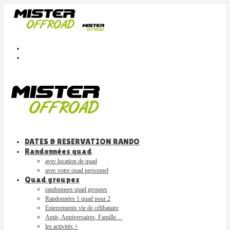
DATES & RESERVATION RANDO
Randonnées quad
avec location de quad
avec votre quad personnel
Quad groupes
randonnees quad groupes
Randonnées 1 quad pour 2
Enterrements vie de célibataire
Amis, Anniversaires, Famille…
les activités +