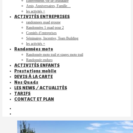
Enterrements vie de célibataire
Amis, Anniversaires, Famille…
les activités +
ACTIVITÉS ENTREPRISES
randonnees quad groupe
Randonnées 1 quad pour 2
Comités d’entreprises
Séminaires, Incentive, Team Building
les activités +
Randonnées moto
Randonnée moto trail et stages moto trail
Randonnée enduro
ACTIVITÉS ENFANTS
Prestations mobile
DEVIS À LA CARTE
Nos Quads
LES NEWS / ACTUALITÉS
TARIFS
CONTACT ET PLAN