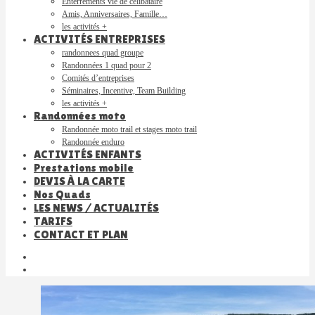
Enterrements vie de célibataire
Amis, Anniversaires, Famille…
les activités +
ACTIVITÉS ENTREPRISES
randonnees quad groupe
Randonnées 1 quad pour 2
Comités d’entreprises
Séminaires, Incentive, Team Building
les activités +
Randonnées moto
Randonnée moto trail et stages moto trail
Randonnée enduro
ACTIVITÉS ENFANTS
Prestations mobile
DEVIS À LA CARTE
Nos Quads
LES NEWS / ACTUALITÉS
TARIFS
CONTACT ET PLAN