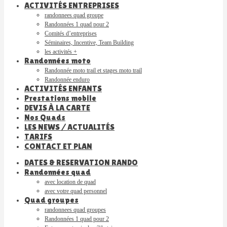
ACTIVITÉS ENTREPRISES
randonnees quad groupe
Randonnées 1 quad pour 2
Comités d’entreprises
Séminaires, Incentive, Team Building
les activités +
Randonnées moto
Randonnée moto trail et stages moto trail
Randonnée enduro
ACTIVITÉS ENFANTS
Prestations mobile
DEVIS À LA CARTE
Nos Quads
LES NEWS / ACTUALITÉS
TARIFS
CONTACT ET PLAN
DATES & RESERVATION RANDO
Randonnées quad
avec location de quad
avec votre quad personnel
Quad groupes
randonnees quad groupes
Randonnées 1 quad pour 2