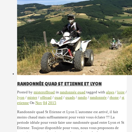
RANDONNÉE QUAD ST ETIENNE ET LYON
Posted by
misteroffroad
in
randonnée quad
tagged with
alpes
/
loire
/
lyon
/
mister
/
offroad
/
quad
/
quads
/
rando
/
randonnée
/
rhone
/
st
etienne
On
Nov
04
2015
Randonnée quad St Etienne et Lyon L’automne est arrivé, il fait
moins chaud mais suffisamment pour venir vous éclater !!! La
periode idéale pour venir faire une randonnée quad entre Lyon et St
Etienne. Toujour disponible pour vous, nous vous proposons de