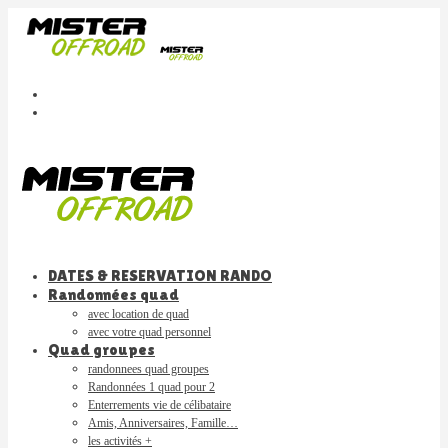
DATES & RESERVATION RANDO
Randonnées quad
avec location de quad
avec votre quad personnel
Quad groupes
randonnees quad groupes
Randonnées 1 quad pour 2
Enterrements vie de célibataire
Amis, Anniversaires, Famille…
les activités +