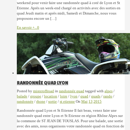
weekend pour venir faire une randonnée quad à coté de Lyon et St
Etienne. Après un week-end chargé en activités avec des sorties en
quad Jeudi matin et après midi, Samedi et Dimanche, nous vous
proposons encore un […]
En savoir +...
0
RANDONNÉE QUAD LYON
Posted by
misteroffroad
in
randonnée quad
tagged with
alpes
/
balade
/
groupe
/
location
/
loire
/
lyon
/
quad
/
quads
/
rando
/
randonnée
/
rhone
/
sortie
/
st etienne
On
Mai
13
2015
Randonnée quad Lyon et St Etienne Il fait beau, venez faire une
randonnée quad entre Lyon et St Etienne en région Rhône Alpes sur
la commune de ST JEAN DE TOUSLAS. Pour une balade, une sortie
avec des amis, nous organisons votre randonnée quad en fonction de