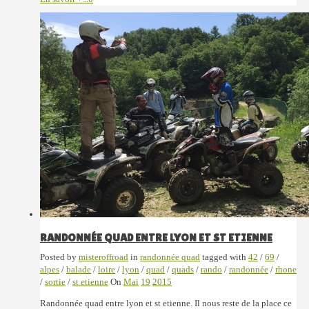
RANDONNÉE QUAD ENTRE LYON ET ST ETIENNE
Posted by
misteroffroad
in
randonnée quad
tagged with
42
/
69
/
alpes
/
balade
/
loire
/
lyon
/
quad
/
quads
/
rando
/
randonnée
/
rhone
/
sortie
/
st etienne
On
Mai
19
2015
Randonnée quad entre lyon et st etienne. Il nous reste de la place ce