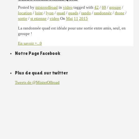
Posted by
misteroffroad
in
video
tagged with
42
/
69
/
groupe
/
location
/
loire
/
lyon
/
quad
/
quads
/
rando
/
randonnée
/
rhone
/
sortie
/
st etienne
/
video
On
Mai
11
2015
La randonnée quad est idéale pour une sortie entre amis, seul, en
groupe !
En savoir +...
0
Notre Page Facebook
Plus de quad sur twitter
Tweets de @MisterOffroad