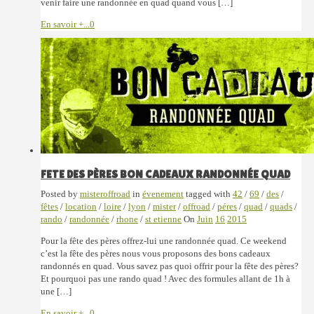
venir faire une randonnée en quad quand vous […]
En savoir +...
0
FETE DES PÈRES BON CADEAUX RANDONNÉE QUAD
Posted by
misteroffroad
in
évenement
tagged with
42
/
69
/
des
/
fêtes
/
location
/
loire
/
lyon
/
mister
/
offroad
/
péres
/
quad
/
quads
/
rando
/
randonnée
/
rhone
/
st etienne
On
Juin
16
2015
Pour la fête des pères offrez-lui une randonnée quad. Ce weekend
c’est la fête des pères nous vous proposons des bons cadeaux
randonnés en quad. Vous savez pas quoi offrir pour la fête des pères?
Et pourquoi pas une rando quad ! Avec des formules allant de 1h à
une […]
En savoir +...
0