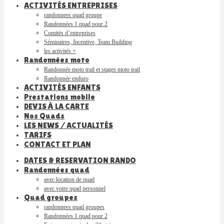
ACTIVITÉS ENTREPRISES
randonnees quad groupe
Randonnées 1 quad pour 2
Comités d’entreprises
Séminaires, Incentive, Team Building
les activités +
Randonnées moto
Randonnée moto trail et stages moto trail
Randonnée enduro
ACTIVITÉS ENFANTS
Prestations mobile
DEVIS À LA CARTE
Nos Quads
LES NEWS / ACTUALITÉS
TARIFS
CONTACT ET PLAN
DATES & RESERVATION RANDO
Randonnées quad
avec location de quad
avec votre quad personnel
Quad groupes
randonnees quad groupes
Randonnées 1 quad pour 2