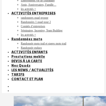
Enterrements vie de célibataire
Amis, Anniversaires, Famille…
les activités +
ACTIVITÉS ENTREPRISES
randonnees quad groupe
Randonnées 1 quad pour 2
Comités d’entreprises
Séminaires, Incentive, Team Building
les activités +
Randonnées moto
Randonnée moto trail et stages moto trail
Randonnée enduro
ACTIVITÉS ENFANTS
Prestations mobile
DEVIS À LA CARTE
Nos Quads
LES NEWS / ACTUALITÉS
TARIFS
CONTACT ET PLAN