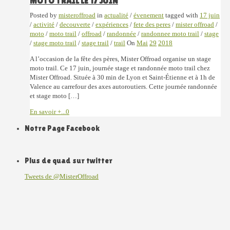
MOTO TRAIL LE 17 JUIN
Posted by
misteroffroad
in
actualité
/
évenement
tagged with
17 juin
/
activité
/
decouverte
/
expériences
/
fete des peres
/
mister offroad
/
moto
/
moto trail
/
offroad
/
randonnée
/
randonnee moto trail
/
stage
/
stage moto trail
/
stage trail
/
trail
On
Mai
29
2018
A l’occasion de la fête des pères, Mister Offroad organise un stage
moto trail. Ce 17 juin, journée stage et randonnée moto trail chez
Mister Offroad. Située à 30 min de Lyon et Saint-Étienne et à 1h de
Valence au carrefour des axes autoroutiers. Cette journée randonnée
et stage moto […]
En savoir +...
0
Notre Page Facebook
Plus de quad sur twitter
Tweets de @MisterOffroad