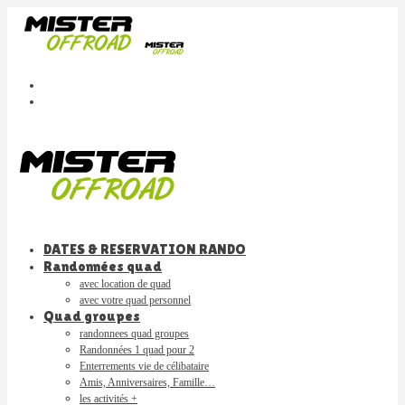
DATES & RESERVATION RANDO
Randonnées quad
avec location de quad
avec votre quad personnel
Quad groupes
randonnees quad groupes
Randonnées 1 quad pour 2
Enterrements vie de célibataire
Amis, Anniversaires, Famille…
les activités +