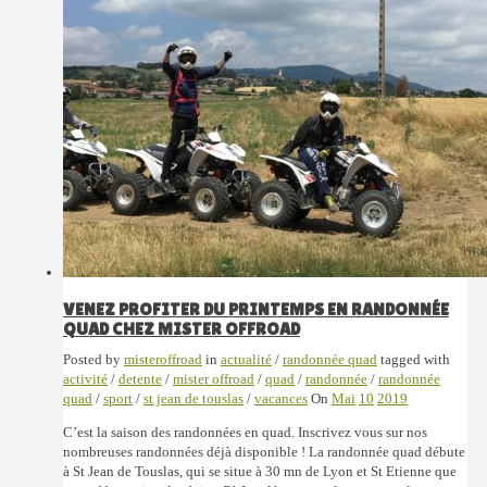
VENEZ PROFITER DU PRINTEMPS EN RANDONNÉE
QUAD CHEZ MISTER OFFROAD
Posted by
misteroffroad
in
actualité
/
randonnée quad
tagged with
activité
/
detente
/
mister offroad
/
quad
/
randonnée
/
randonnée
quad
/
sport
/
st jean de touslas
/
vacances
On
Mai
10
2019
C’est la saison des randonnées en quad. Inscrivez vous sur nos
nombreuses randonnées déjà disponible ! La randonnée quad débute
à St Jean de Touslas, qui se situe à 30 mn de Lyon et St Etienne que