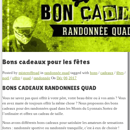
Bons cadeaux pour les fêtes
Posted by
misteroffroad
in
randonnée quad
tagged with
bons
/
cadeaux
/
fêtes
/
noël
/
offrir
/
quad
/
randonnée
On
Déc
06
2017
BONS CADEAUX RANDONNEES QUAD
Vous ne savez pas quoi offrir à votre père, votre beau-frère ou à vos amis ? Vous
en avez marre de toujours offrir la même chose ? Nous proposons des bons
cadeaux pour des randonnées quad dans les Monts du Lyonnais.Sortez de
l’ordinaire et offrez un cadeau de taille.
Nous avons différents bons cadeaux pour satisfaire les amateurs de sensations
fortes : randonnée sportive ou randonnée tranquille, c’est à eux de choisir !