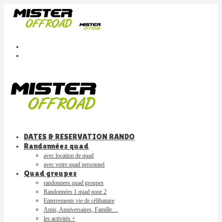
DATES & RESERVATION RANDO
Randonnées quad
avec location de quad
avec votre quad personnel
Quad groupes
randonnees quad groupes
Randonnées 1 quad pour 2
Enterrements vie de célibataire
Amis, Anniversaires, Famille…
les activités +