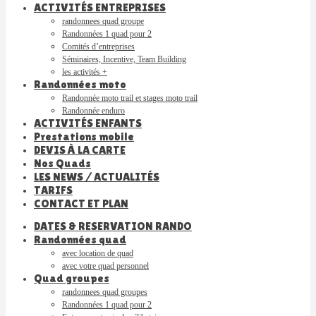
ACTIVITÉS ENTREPRISES
randonnees quad groupe
Randonnées 1 quad pour 2
Comités d’entreprises
Séminaires, Incentive, Team Building
les activités +
Randonnées moto
Randonnée moto trail et stages moto trail
Randonnée enduro
ACTIVITÉS ENFANTS
Prestations mobile
DEVIS À LA CARTE
Nos Quads
LES NEWS / ACTUALITÉS
TARIFS
CONTACT ET PLAN
DATES & RESERVATION RANDO
Randonnées quad
avec location de quad
avec votre quad personnel
Quad groupes
randonnees quad groupes
Randonnées 1 quad pour 2