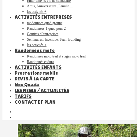
Enterrements vie de célibataire
Amis, Anniversaires, Famille…
les activités +
ACTIVITÉS ENTREPRISES
randonnees quad groupe
Randonnées 1 quad pour 2
Comités d’entreprises
Séminaires, Incentive, Team Building
les activités +
Randonnées moto
Randonnée moto trail et stages moto trail
Randonnée enduro
ACTIVITÉS ENFANTS
Prestations mobile
DEVIS À LA CARTE
Nos Quads
LES NEWS / ACTUALITÉS
TARIFS
CONTACT ET PLAN