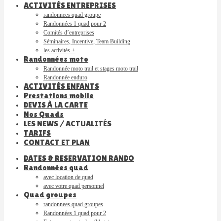
ACTIVITÉS ENTREPRISES
randonnees quad groupe
Randonnées 1 quad pour 2
Comités d’entreprises
Séminaires, Incentive, Team Building
les activités +
Randonnées moto
Randonnée moto trail et stages moto trail
Randonnée enduro
ACTIVITÉS ENFANTS
Prestations mobile
DEVIS À LA CARTE
Nos Quads
LES NEWS / ACTUALITÉS
TARIFS
CONTACT ET PLAN
DATES & RESERVATION RANDO
Randonnées quad
avec location de quad
avec votre quad personnel
Quad groupes
randonnees quad groupes
Randonnées 1 quad pour 2