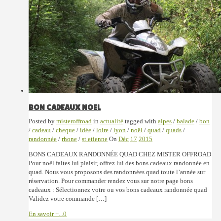
BON CADEAUX NOEL
Posted by
misteroffroad
in
actualité
tagged with
alpes
/
balade
/
bon
/
cadeau
/
cheque
/
idée
/
loire
/
lyon
/
noël
/
quad
/
quads
/
randonnée
/
rhone
/
st etienne
On
Déc
17
2015
BONS CADEAUX RANDONNÉE QUAD CHEZ MISTER OFFROAD
Pour noël faites lui plaisir, offrez lui des bons cadeaux randonnée en
quad. Nous vous proposons des randonnées quad toute l’année sur
réservation. Pour commander rendez vous sur notre page bons
cadeaux : Sélectionnez votre ou vos bons cadeaux randonnée quad
Validez votre commande […]
En savoir +...
0