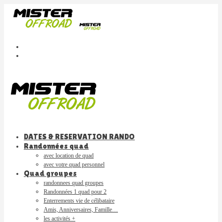
DATES & RESERVATION RANDO
Randonnées quad
avec location de quad
avec votre quad personnel
Quad groupes
randonnees quad groupes
Randonnées 1 quad pour 2
Enterrements vie de célibataire
Amis, Anniversaires, Famille…
les activités +