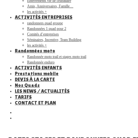
Enterrements vie de célibataire
Amis, Anniversaires, Famille…
les activités +
ACTIVITÉS ENTREPRISES
randonnees quad groupe
Randonnées 1 quad pour 2
Comités d’entreprises
Séminaires, Incentive, Team Building
les activités +
Randonnées moto
Randonnée moto trail et stages moto trail
Randonnée enduro
ACTIVITÉS ENFANTS
Prestations mobile
DEVIS À LA CARTE
Nos Quads
LES NEWS / ACTUALITÉS
TARIFS
CONTACT ET PLAN