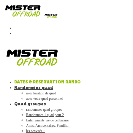
DATES & RESERVATION RANDO
Randonnées quad
avec location de quad
avec votre quad personnel
Quad groupes
randonnees quad groupes
Randonnées 1 quad pour 2
Enterrements vie de célibataire
Amis, Anniversaires, Famille…
les activités +