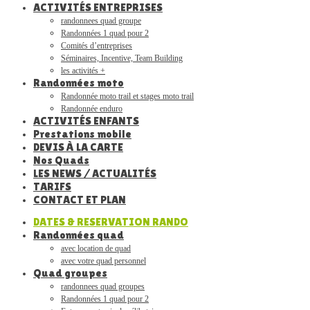
ACTIVITÉS ENTREPRISES
randonnees quad groupe
Randonnées 1 quad pour 2
Comités d’entreprises
Séminaires, Incentive, Team Building
les activités +
Randonnées moto
Randonnée moto trail et stages moto trail
Randonnée enduro
ACTIVITÉS ENFANTS
Prestations mobile
DEVIS À LA CARTE
Nos Quads
LES NEWS / ACTUALITÉS
TARIFS
CONTACT ET PLAN
DATES & RESERVATION RANDO
Randonnées quad
avec location de quad
avec votre quad personnel
Quad groupes
randonnees quad groupes
Randonnées 1 quad pour 2