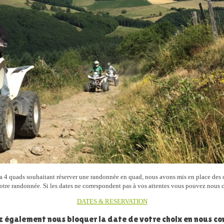
s a 4 quads souhaitant réserver une randonnée en quad, nous avons mis en place des 
r votre randonnée. Si les dates ne correspondent pas à vos attentes vous pouvez nous 
DATES & RESERVATION
z également nous bloquer la date de votre choix en nous co