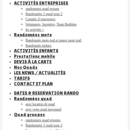
ACTIVITÉS ENTREPRISES
randonnees quad groupe
Randonnées 1 quad pour 2
Comités d’entreprises
Séminaires, Incentive, Team Building
les activités +
Randonnées moto
Randonnée moto trail et stages moto trail
Randonnée enduro
ACTIVITÉS ENFANTS
Prestations mobile
DEVIS À LA CARTE
Nos Quads
LES NEWS / ACTUALITÉS
TARIFS
CONTACT ET PLAN
DATES & RESERVATION RANDO
Randonnées quad
avec location de quad
avec votre quad personnel
Quad groupes
randonnees quad groupes
Randonnées 1 quad pour 2