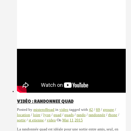
VIDÉO : RANDONNEE QUAD
Posted by
misteroffroad
in
video
tagged with
42
/
69
/
groupe
/
location
/
loire
/
lyon
/
quad
/
quads
/
rando
/
randonnée
/
rhone
/
sortie
/
st etienne
/
video
On
Mai
11
2015
La randonnée quad est idéale pour une sortie entre amis, seul, en