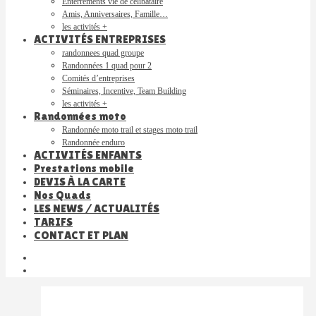
Enterrements vie de célibataire
Amis, Anniversaires, Famille…
les activités +
ACTIVITÉS ENTREPRISES
randonnees quad groupe
Randonnées 1 quad pour 2
Comités d’entreprises
Séminaires, Incentive, Team Building
les activités +
Randonnées moto
Randonnée moto trail et stages moto trail
Randonnée enduro
ACTIVITÉS ENFANTS
Prestations mobile
DEVIS À LA CARTE
Nos Quads
LES NEWS / ACTUALITÉS
TARIFS
CONTACT ET PLAN