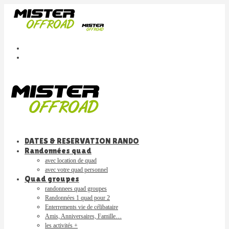
DATES & RESERVATION RANDO
Randonnées quad
avec location de quad
avec votre quad personnel
Quad groupes
randonnees quad groupes
Randonnées 1 quad pour 2
Enterrements vie de célibataire
Amis, Anniversaires, Famille…
les activités +