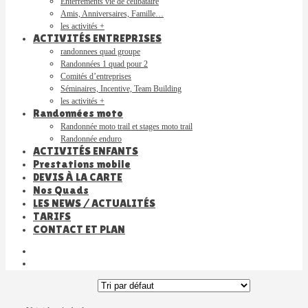
Enterrements vie de célibataire
Amis, Anniversaires, Famille…
les activités +
ACTIVITÉS ENTREPRISES
randonnees quad groupe
Randonnées 1 quad pour 2
Comités d’entreprises
Séminaires, Incentive, Team Building
les activités +
Randonnées moto
Randonnée moto trail et stages moto trail
Randonnée enduro
ACTIVITÉS ENFANTS
Prestations mobile
DEVIS À LA CARTE
Nos Quads
LES NEWS / ACTUALITÉS
TARIFS
CONTACT ET PLAN