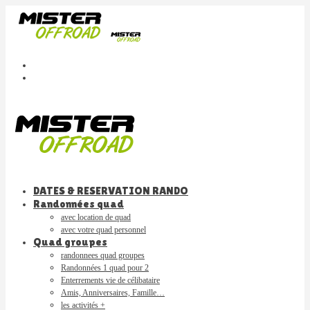
DATES & RESERVATION RANDO
Randonnées quad
avec location de quad
avec votre quad personnel
Quad groupes
randonnees quad groupes
Randonnées 1 quad pour 2
Enterrements vie de célibataire
Amis, Anniversaires, Famille…
les activités +