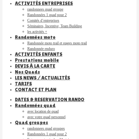
ACTIVITÉS ENTREPRISES
randonnees quad groupe
Randonnées 1 quad pour 2
Comités d’entreprises
Séminaires, Incentive, Team Building
les activités +
Randonnées moto
Randonnée moto trail et stages moto trail
Randonnée enduro
ACTIVITÉS ENFANTS
Prestations mobile
DEVIS À LA CARTE
Nos Quads
LES NEWS / ACTUALITÉS
TARIFS
CONTACT ET PLAN
DATES & RESERVATION RANDO
Randonnées quad
avec location de quad
avec votre quad personnel
Quad groupes
randonnees quad groupes
Randonnées 1 quad pour 2